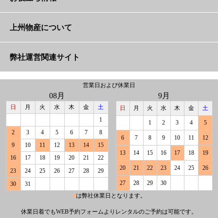
全国対応・再配達も可能な宅配便でお届け
よくいただくご質問
ステンレス台（大）
上州物産について
自社開発の梱包資材で破損対策
納入実績
折りたたみパイプ椅子
弊社運営関連サイト
営業日および休業日
返却時の梱包手順
メディア掲載
給茶機レンタル専門店
折りたたみテーブル
08月
9月
日
月
火
水
木
金
土
日
月
火
水
木
金
土
商品と一緒に送るその他の備品
運営会社・スタッフ紹介
テントレンタル専門店
1
1
2
3
4
5
2
3
4
5
6
7
8
6
7
8
9
10
11
12
9
10
11
12
13
14
15
一緒に送る取扱説明書データ
上州物産社内ツアー
採用サイト
13
14
15
16
17
18
19
16
17
18
19
20
21
22
20
21
22
23
24
25
26
23
24
25
26
27
28
29
お得な長期延長料金
特定商取引法に基づく表示
27
28
29
30
30
31
■
は弊社休業日となります。
延長・延滞や紛失・返品・キャンセルの場合の料金規定
個人情報保護方針
休業日着でもWEB予約フォームよりレンタルのご予約は可能です。