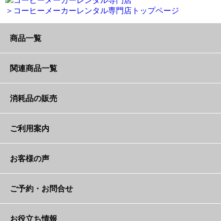
＞コーヒーメーカーレンタル専門店トップページ
商品一覧
保温プレート付き業務用コーヒーメーカーの紹
関連商品一覧
介・仕様
魔法瓶保温ポット付き業務用コーヒーの紹介・
耐熱ガラスデカンタ：1.8L
消耗品の販売
仕様
デロンギ高機能コーヒーマシンの紹介・仕様
コーヒー用魔法瓶保温ポット：2.5L
コーヒーフィルター：25枚
ご利用案内
独自の保証体制
延長コード20m 15A
お客様の声
予約・返却方法とレンタルの流れ
お客様の声
延長コード20m 20A
ご予約・お問合せ
支払方法
ご予約・お問合せフォーム
ステンレス台（小）
お役立ち情報